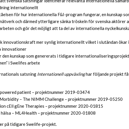
l att svenska satsningar identifierar relevanta internationella sama
dning internationellt
tåelsen för hur internationella F&I-program fungerar, en kunskap som
nätverk och därmed ytterligare sänka tröskeln för svenska aktörer at
rbeten och gör det möjligt att ta del av internationella nyckelkunsk
 innovationskraft mer synlig internationellt vilket i slutändan ökar 
a innovationer
r den kunskap som genererats i tidigare internationaliseringsprojekt
en” i Swelifes arbete
rnationals satsning
Internationell uppväxling
har följande projekt få
mpowered patient – projektnummer 2019-03474
tiMorbidity – The NIMM Challenge – projektnummer 2019-05250
on cEll gEne Therapies – projektnummer 2020-01815
r hälsa – ML4Health – projektnummer 2020-01808
r på tidigare Swelife-projekt.