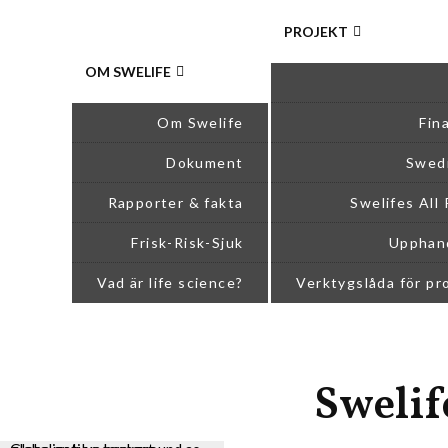
PROJEKT
OM SWELIFE
Om Swelife
Fin
Dokument
Swedi
Rapporter & fakta
Swelifes All
Frisk-Risk-Sjuk
Upphand
Vad är life science?
Verktygslåda för p
Swelif