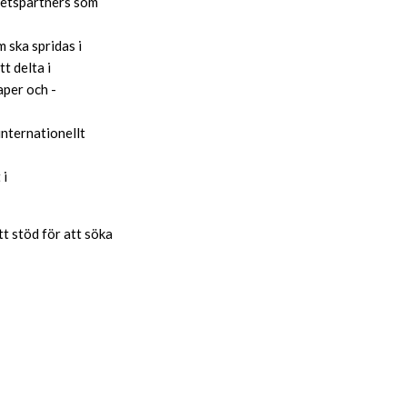
rbetspartners som
 ska spridas i
t delta i
aper och -
internationellt
 i
tt stöd för att söka