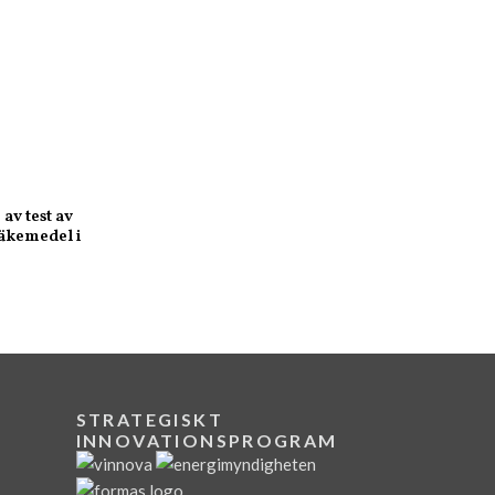
av test av
äkemedel i
STRATEGISKT
INNOVATIONSPROGRAM