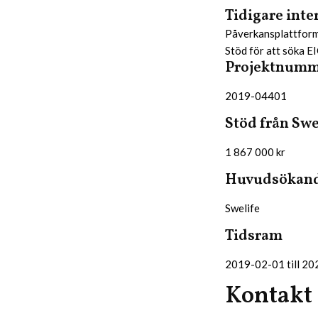
Tidigare inte
Påverkansplattfor
Stöd för att söka EI
Projektnum
2019-04401
Stöd från Swe
1 867 000 kr
Huvudsökand
Swelife
Tidsram
2019-02-01 till 2
Kontakt