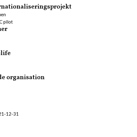
rnationaliseringsprojekt
men
C pilot
mer
life
e organisation
021-12-31