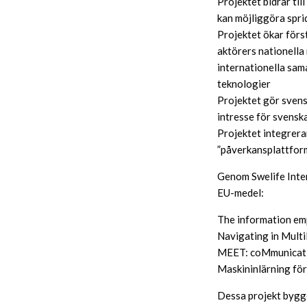
Projektet bidrar til
kan möjliggöra spri
Projektet ökar förs
aktörers nationella 
internationella sama
teknologier
Projektet gör svensk
intresse för svensk
Projektet integrera
”påverkansplattform
Genom Swelife Inte
EU-medel:
The information e
Navigating in Mul
MEET: coMmunicati
Maskininlärning fö
Dessa projekt bygge