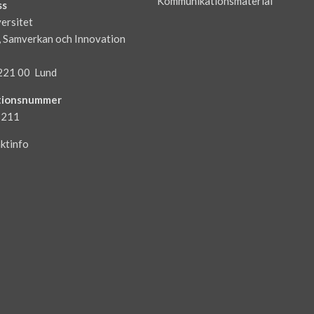
Kommunikationsmaterial
ss
ersitet
, Samverkan och Innovation
221 00 Lund
tionsnummer
3211
ktinfo