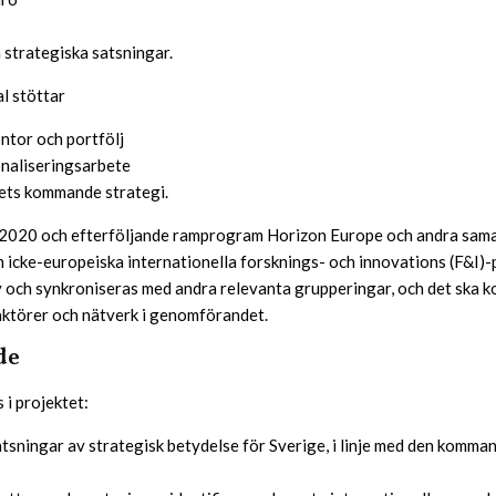
 strategiska satsningar.
al stöttar
ntor och portfölj
onaliseringsarbete
rets kommande strategi.
2020 och efterföljande ramprogram Horizon Europe och andra sam
 icke-europeiska internationella forsknings- och innovations (F&I)
och synkroniseras med andra relevanta grupperingar, och det ska k
 aktörer och nätverk i genomförandet.
de
 i projektet:
tsningar av strategisk betydelse för Sverige, i linje med den komman