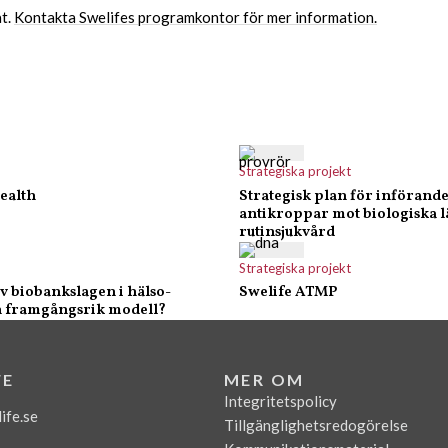
at.
Kontakta Swelifes programkontor för mer information.
Strategiska projekt
ealth
Strategisk plan för införande 
antikroppar mot biologiska l
rutinsjukvård
Strategiska projekt
 biobankslagen i hälso-
Swelife ATMP
n framgångsrik modell?
FE
MER OM
Integritetspolicy
ife.se
Tillgänglighetsredogörelse