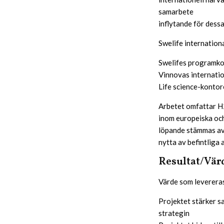
samarbete
inflytande för dessa
Swelife internation
Swelifes programko
Vinnovas internati
Life science-konto
Arbetet omfattar H
inom europeiska och
löpande stämmas av 
nytta av befintliga
Resultat/Vär
Värde som levereras
Projektet stärker sa
strategin