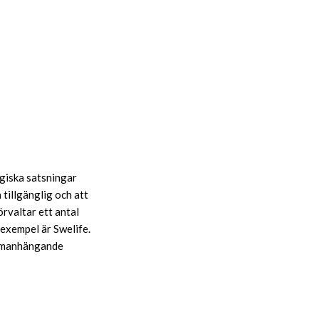
egiska satsningar
tillgänglig och att
rvaltar ett antal
 exempel är Swelife.
ammanhängande