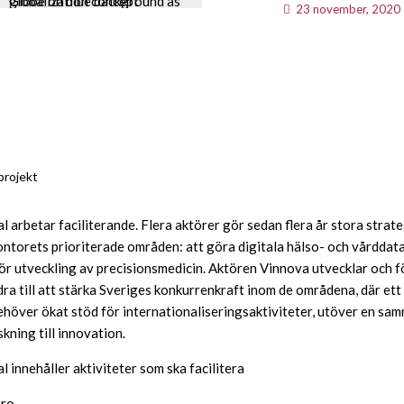
Globe on blue background as globalization concept
23 november, 2020
projekt
l arbetar faciliterande. Flera aktörer gör sedan flera år stora strat
ontorets prioriterade områden: att göra digitala hälso- och vårddata 
ör utveckling av precisionsmedicin. Aktören Vinnova utvecklar och fö
ra till att stärka Sveriges konkurrenkraft inom de områdena, där ett
höver ökat stöd för internationaliseringsaktiviteter, utöver en s
kning till innovation.
l innehåller aktiviteter som ska facilitera
aro