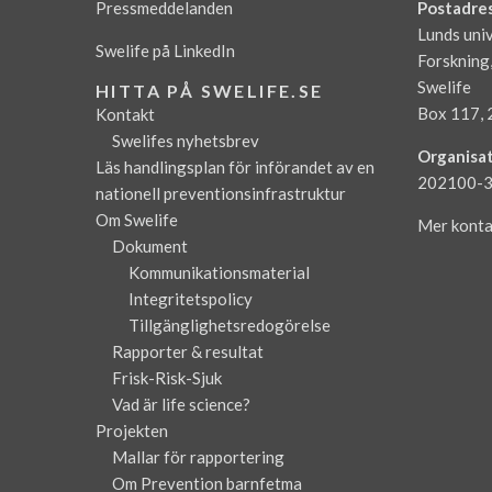
Pressmeddelanden
Postadre
Lunds univ
Swelife på LinkedIn
Forskning
Swelife
HITTA PÅ SWELIFE.SE
Box 117, 
Kontakt
Swelifes nyhetsbrev
Organisa
Läs handlingsplan för införandet av en
202100-
nationell preventionsinfrastruktur
Om Swelife
Mer konta
Dokument
Kommunikationsmaterial
Integritetspolicy
Tillgänglighetsredogörelse
Rapporter & resultat
Frisk-Risk-Sjuk
Vad är life science?
Projekten
Mallar för rapportering
Om Prevention barnfetma