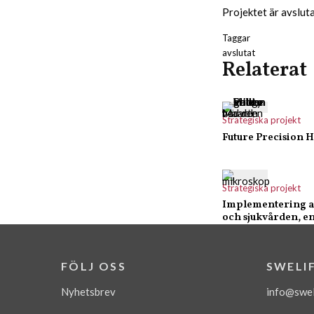
Projektet är avslut
Taggar
avslutat
Relaterat
Strategiska projekt
Future Precision H
Strategiska projekt
Implementering av
och sjukvården, e
FÖLJ OSS
SWELI
Nyhetsbrev
info@swel