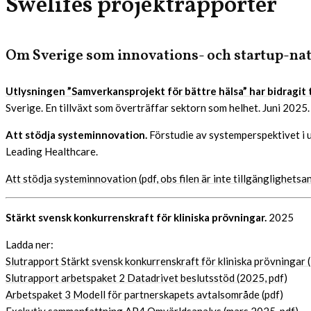
Swelifes projektrapporter
Om Sverige som innovations- och startup-nati
Utlysningen ”Samverkansprojekt för bättre hälsa” har bidragit til
Sverige. En tillväxt som överträffar sektorn som helhet. Juni 20
Att stödja systeminnovation.
Förstudie av systemperspektivet i
Leading Healthcare.
Att stödja systeminnovation (pdf, obs filen är inte tillgänglighets
Stärkt svensk konkurrenskraft för kliniska prövningar.
2025
Ladda ner:
Slutrapport Stärkt svensk konkurrenskraft för kliniska prövningar 
Slutrapport arbetspaket 2 Datadrivet beslutsstöd (2025, pdf)
Arbetspaket 3 Modell för partnerskapets avtalsområde (pdf)
Exekutiv sammanfattning AP4 Omvärldsanalys (mars 2025, pdf)