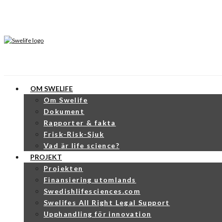
OM SWELIFE
Om Swelife
Dokument
Rapporter & fakta
Frisk-Risk-Sjuk
Vad är life science?
PROJEKT
Projekten
Finansiering utomlands
Swedishlifesciences.com
Swelifes All Right Legal Support
Upphandling för innovation