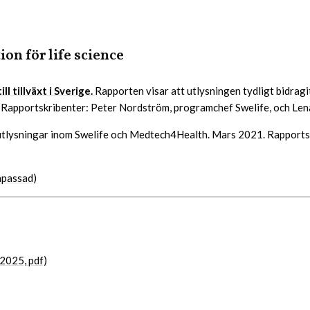
on för life science
l tillväxt i Sverige.
Rapporten visar att utlysningen tydligt bidragit 
25. Rapportskribenter: Peter Nordström, programchef Swelife, och 
 utlysningar inom Swelife och Medtech4Health. Mars 2021. Rapport
anpassad)
(2025, pdf)