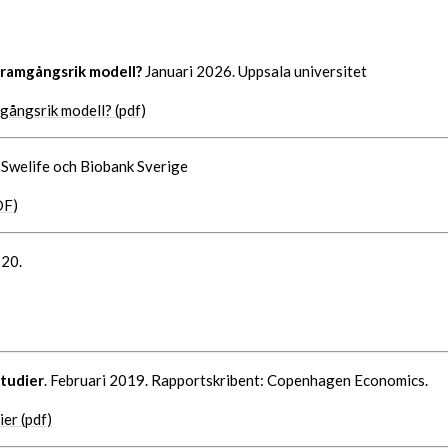
framgångsrik modell?
Januari 2026. Uppsala universitet
gångsrik modell? (pdf)
 Swelife och Biobank Sverige
DF)
020.
studier
. Februari 2019. Rapportskribent: Copenhagen Economics.
er (pdf)