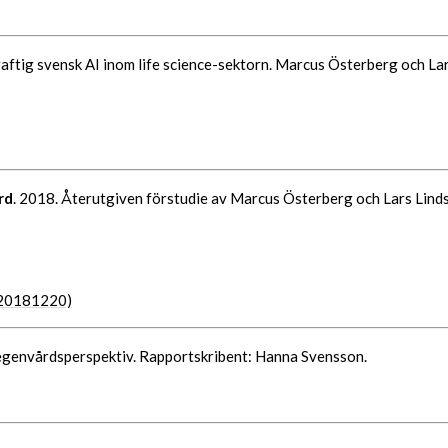
ftig svensk AI inom life science-sektorn. Marcus Österberg och Lars
rd
. 2018. Återutgiven förstudie av Marcus Österberg och Lars Linds
n 20181220)
h egenvårdsperspektiv. Rapportskribent: Hanna Svensson.