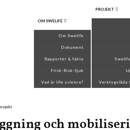
PROJEKT
OM SWELIFE
Om Swelife
Dokument
Rapporter & fakta
Swelif
Frisk-Risk-Sjuk
U
Vad är life science?
Verktygslåda 
projekt
ggning och mobiliser