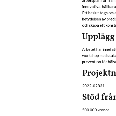
arbetsplan för fram
innovativa, hållbar
Ett beslut togs om 
betydelsen av preci
och skapa ett konst
Upplägg
Arbetet har innefatt
workshop med stake
prevention för häls
Projekt
2022-02831
Stöd frå
500 000 kronor