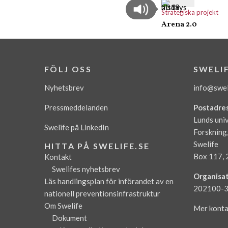
Strategiska projekt
Arena 2.0
FÖLJ OSS
SWELI
Nyhetsbrev
info@swel
Pressmeddelanden
Postadre
Lunds univ
Swelife på LinkedIn
Forskning
Swelife
HITTA PÅ SWELIFE.SE
Box 117, 
Kontakt
Swelifes nyhetsbrev
Organisa
Läs handlingsplan för införandet av en
202100-
nationell preventionsinfrastruktur
Om Swelife
Mer konta
Dokument