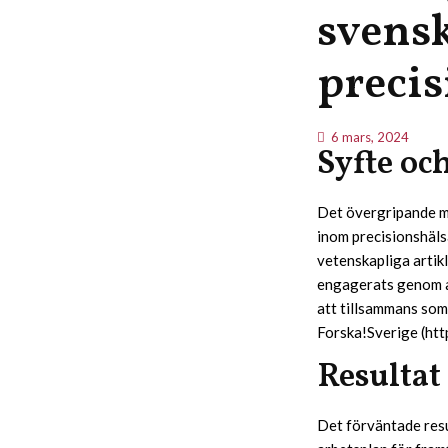
svensk
precis
6 mars, 2024
Syfte oc
Det övergripande m
inom precisionshäls
vetenskapliga artikl
engagerats genom att
att tillsammans som
Forska!Sverige (htt
Resultat
Det förväntade resu