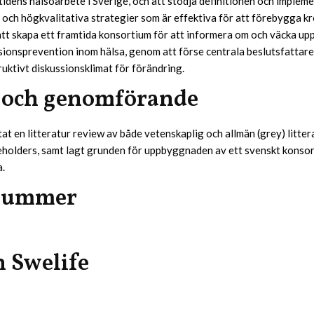
tidens hälsoarbete i Sverige, och att stödja definitionen och implem
a och högkvalitativa strategier som är effektiva för att förebygga k
att skapa ett framtida konsortium för att informera om och väcka u
sionsprevention inom hälsa, genom att förse centrala beslutsfattar
ruktivt diskussionsklimat för förändring.
 och genomförande
at en litteratur review av både vetenskaplig och allmän (grey) littera
holders, samt lagt grunden för uppbyggnaden av ett svenskt konso
a.
nummer
n Swelife