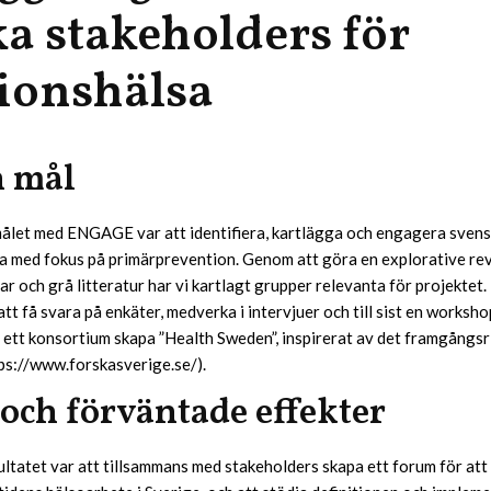
a stakeholders för
ionshälsa
h mål
ålet med ENGAGE var att identifiera, kartlägga och engagera svens
a med fokus på primärprevention. Genom att göra en explorative re
ar och grå litteratur har vi kartlagt grupper relevanta för projektet
 få svara på enkäter, medverka i intervjuer och till sist en worksho
 ett konsortium skapa ”Health Sweden”, inspirerat av det framgångsri
ps://www.forskasverige.se/).
 och förväntade effekter
ltatet var att tillsammans med stakeholders skapa ett forum för att