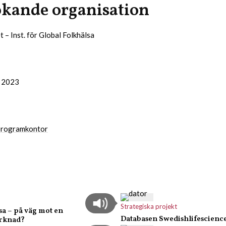
kande organisation
t – Inst. för Global Folkhälsa
i 2023
 programkontor
Strategiska projekt
a – på väg mot en
Databasen Swedishlifescienc
arknad?