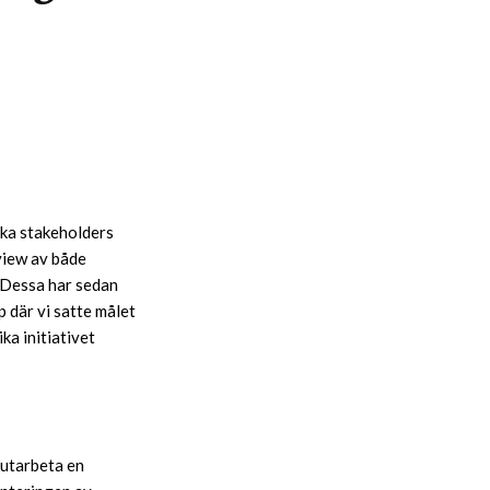
ka stakeholders
view av både
. Dessa har sedan
p där vi satte målet
ka initiativet
 utarbeta en