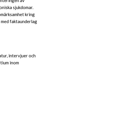
enteringen av
roniska sjukdomar.
ppmärksamhet kring
e med faktaunderlag
tur, intervjuer och
rtium inom