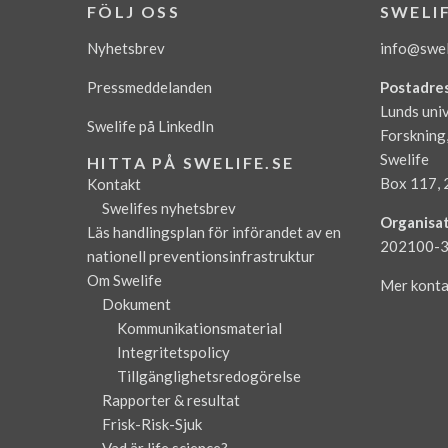
FÖLJ OSS
SWELI
Nyhetsbrev
info@swel
Pressmeddelanden
Postadre
Lunds univ
Swelife på LinkedIn
Forskning
Swelife
HITTA PÅ SWELIFE.SE
Box 117, 
Kontakt
Swelifes nyhetsbrev
Organisa
Läs handlingsplan för införandet av en
202100-
nationell preventionsinfrastruktur
Om Swelife
Mer konta
Dokument
Kommunikationsmaterial
Integritetspolicy
Tillgänglighetsredogörelse
Rapporter & resultat
Frisk-Risk-Sjuk