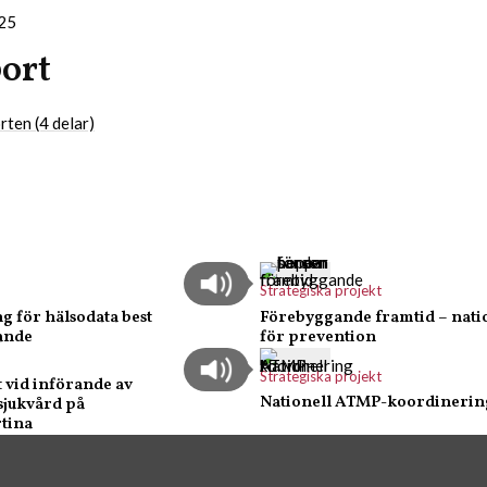
025
ort
rten (4 delar)
Strategiska projekt
g för hälsodata best
Förebyggande framtid – natio
rande
för prevention
Strategiska projekt
 vid införande av
Nationell ATMP-koordinerin
sjukvård på
tina