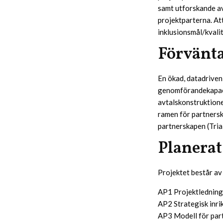
samt utforskande a
projektparterna. Att
inklusionsmål/kvali
Förvänta
En ökad, datadriven
genomförandekapacit
avtalskonstruktione
ramen för partnersk
partnerskapen (Tria
Planera
Projektet består av
AP1 Projektledning
AP2 Strategisk inri
AP3 Modell för par