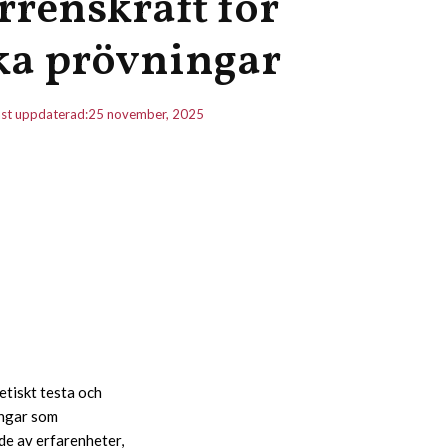
renskraft för
ka prövningar
st uppdaterad:
25 november, 2025
etiskt testa och
ingar som
e av erfarenheter,