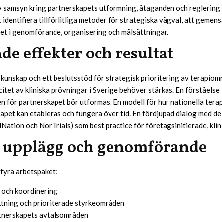
v samsyn kring partnerskapets utformning, åtaganden och reglering
 identifiera tillförlitliga metoder för strategiska vägval, att geme
tet i genomförande, organisering och målsättningar.
de effekter och resultat
 kunskap och ett beslutsstöd för strategisk prioritering av terapiom
et av kliniska prövningar i Sverige behöver stärkas. En förståelse 
n för partnerskapet bör utformas. En modell för hur nationella tera
apet kan etableras och fungera över tid. En fördjupad dialog med d
lNation och NorTrials) som best practice för företagsinitierade, klin
t upplägg och genomförande
 fyra arbetspaket:
 och koordinering
ktning och prioriterade styrkeområden
tnerskapets avtalsområden