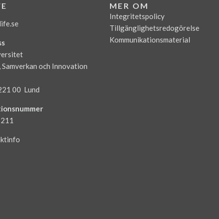
FE
MER OM
Integritetspolicy
ife.se
Tillgänglighetsredogörelse
Kommunikationsmaterial
ss
ersitet
, Samverkan och Innovation
221 00 Lund
tionsnummer
3211
ktinfo