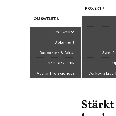
PROJEKT
OM SWELIFE
Om Swelife
Dokument
Rapporter & fakta
Swelif
Frisk-Risk-Sjuk
U
Vad är life science?
Verktygslåda 
Stärkt