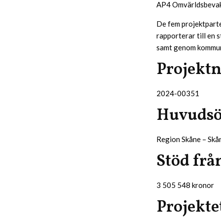
AP4 Omvärldsbevak
De fem projektparte
rapporterar till en
samt genom kommunik
Projekt
2024-00351
Huvudsö
Region Skåne – Skån
Stöd frå
3 505 548 kronor
Projektet