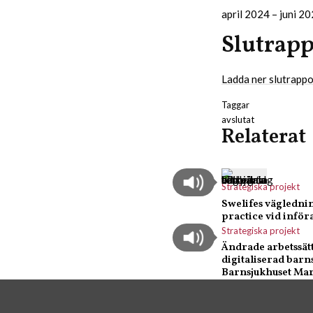
april 2024 – juni 2
Slutrapp
Ladda ner slutrappo
Taggar
avslutat
Relaterat
Strategiska projekt
Swelifes väglednin
practice vid infö
Strategiska projekt
Ändrade arbetssätt
digitaliserad barn
Barnsjukhuset Mar