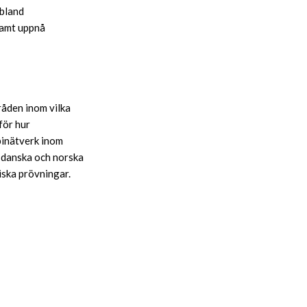
 bland
nsamt uppnå
råden inom vilka
för hur
pinätverk inom
e danska och norska
iska prövningar.