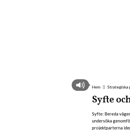
Hem
Strategiska 
Syfte oc
Syfte: Bereda vägen 
undersöka genomförb
projektparterna ide